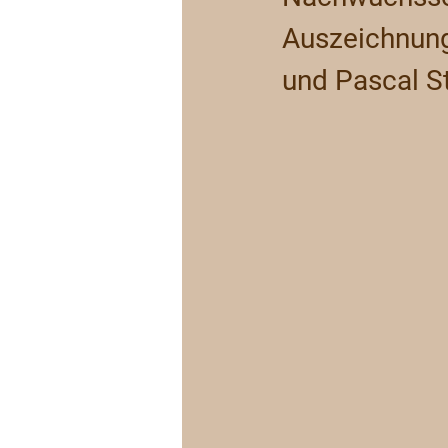
Auszeichnunge
und Pascal St