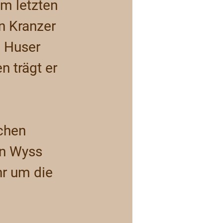
m letzten 
n Kranzer 
s Huser 
n trägt er 
chen 
en Wyss 
r um die 