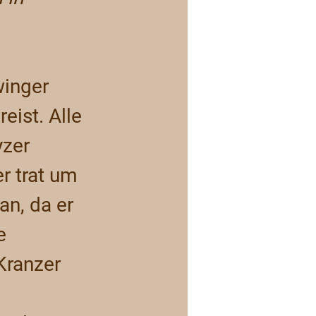
inger 
ist. Alle 
zer 
r trat um 
n, da er 
e 
Kranzer 