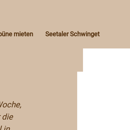
ibüne mieten
Seetaler Schwinget
Woche, 
die 
 in 