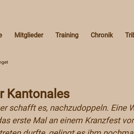
e
Mitglieder
Training
Chronik
Tr
nget
r Kantonales
er schafft es, nachzudoppeln. Eine 
as erste Mal an einem Kranzfest vor 
eten durfte, gelingt es ihm nochmal