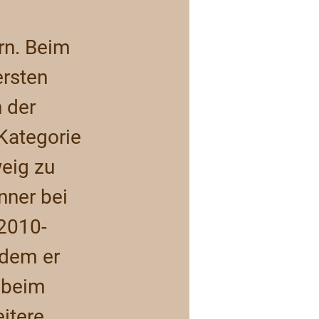
rn. Beim 
rsten 
 der 
Kategorie 
eig zu 
nner bei 
2010-
dem er 
 beim 
itere 