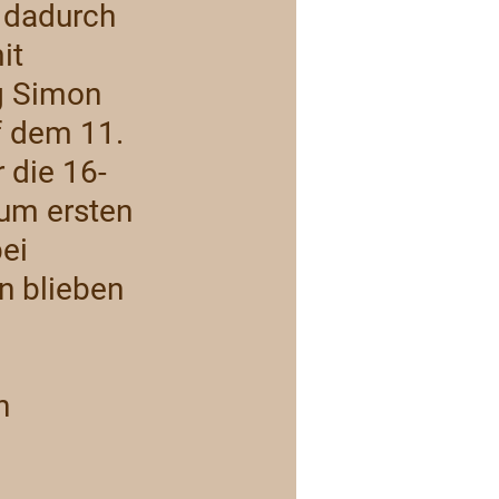
 dadurch 
it 
g Simon 
f dem 11. 
 die 16-
zum ersten 
ei 
n blieben 
n 
 