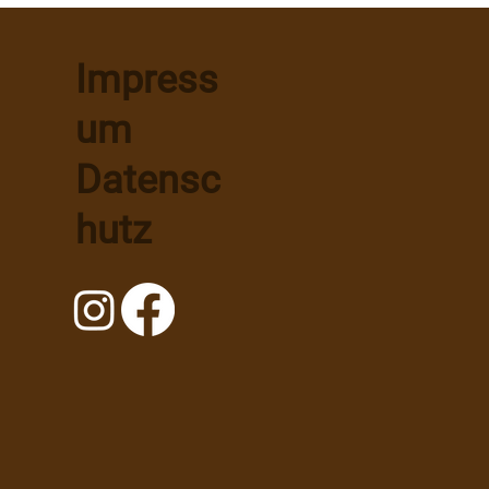
Impress
um
Michaelskreuzschwinget
Wigg
Datensc
Nach
hutz