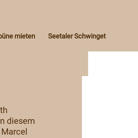
ibüne mieten
Seetaler Schwinget
th 
in diesem 
 Marcel 