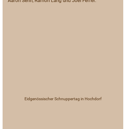
Aaron Senn, Ramon Lang und Joel Ferrer.
Eidgenössischer Schnuppertag in Hochdorf