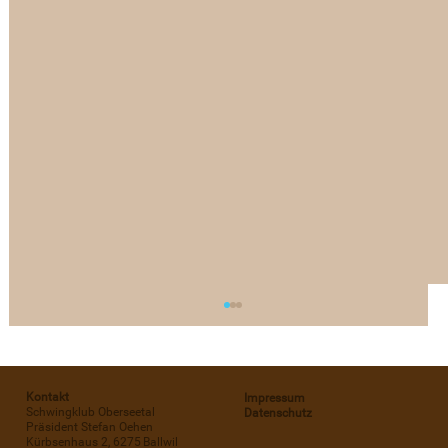
Kontakt
Impressum
Schwingklub Oberseetal
Datenschutz
Präsident Stefan Oehen
Kürbsenhaus 2, 6275 Ballwil